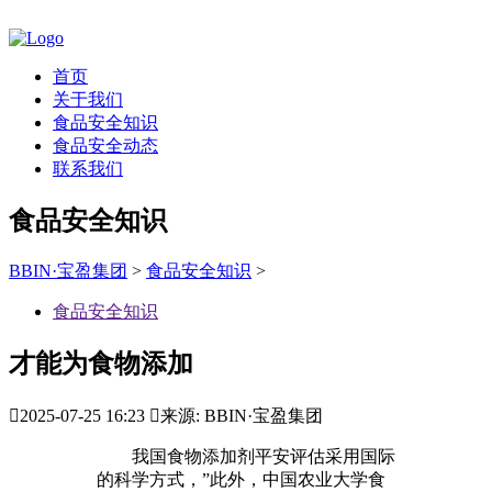
首页
关于我们
食品安全知识
食品安全动态
联系我们
食品安全知识
BBIN·宝盈集团
>
食品安全知识
>
食品安全知识
才能为食物添加

2025-07-25 16:23

来源: BBIN·宝盈集团
我国食物添加剂平安评估采用国际
的科学方式，”此外，中国农业大学食