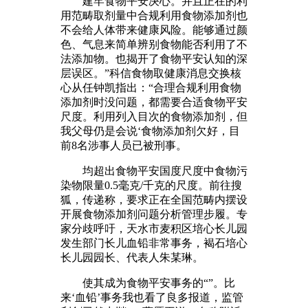
建牢食物平安决心。并且正在的利
用范畴取剂量中合规利用食物添加剂也
不会给人体带来健康风险。能够通过颜
色、气息来简单辨别食物能否利用了不
法添加物。也揭开了食物平安认知的深
层误区。”科信食物取健康消息交换核
心从任钟凯指出：“合理合规利用食物
添加剂时没问题，都需要合适食物平安
尺度。利用列入目次的食物添加剂，但
我父母仍是会说‘食物添加剂欠好，目
前8名涉事人员已被刑事。
均超出食物平安国度尺度中食物污
染物限量0.5毫克/千克的尺度。前往搜
狐，传递称，要求正在全国范畴内摆设
开展食物添加剂问题分析管理步履。专
家分歧呼吁，天水市麦积区培心长儿园
发生部门长儿血铅非常事务，褐石培心
长儿园园长、代表人朱某琳。
使其成为食物平安事务的“”。比
来‘血铅’事务我也看了良多报道，监管