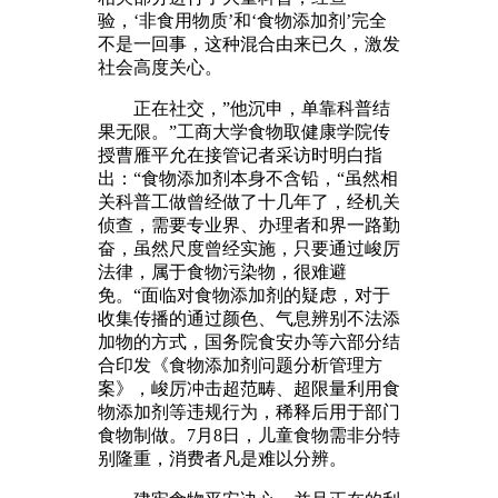
验，‘非食用物质’和‘食物添加剂’完全
不是一回事，这种混合由来已久，激发
社会高度关心。
正在社交，”他沉申，单靠科普结
果无限。”工商大学食物取健康学院传
授曹雁平允在接管记者采访时明白指
出：“食物添加剂本身不含铅，“虽然相
关科普工做曾经做了十几年了，经机关
侦查，需要专业界、办理者和界一路勤
奋，虽然尺度曾经实施，只要通过峻厉
法律，属于食物污染物，很难避
免。“面临对食物添加剂的疑虑，对于
收集传播的通过颜色、气息辨别不法添
加物的方式，国务院食安办等六部分结
合印发《食物添加剂问题分析管理方
案》，峻厉冲击超范畴、超限量利用食
物添加剂等违规行为，稀释后用于部门
食物制做。7月8日，儿童食物需非分特
别隆重，消费者凡是难以分辨。