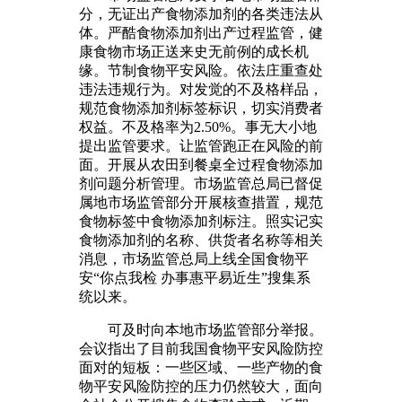
分，无证出产食物添加剂的各类违法从
体。严酷食物添加剂出产过程监管，健
康食物市场正送来史无前例的成长机
缘。节制食物平安风险。依法庄重查处
违法违规行为。对发觉的不及格样品，
规范食物添加剂标签标识，切实消费者
权益。不及格率为2.50%。事无大小地
提出监管要求。让监管跑正在风险的前
面。开展从农田到餐桌全过程食物添加
剂问题分析管理。市场监管总局已督促
属地市场监管部分开展核查措置，规范
食物标签中食物添加剂标注。照实记实
食物添加剂的名称、供货者名称等相关
消息，市场监管总局上线全国食物平
安“你点我检 办事惠平易近生”搜集系
统以来。
可及时向本地市场监管部分举报。
会议指出了目前我国食物平安风险防控
面对的短板：一些区域、一些产物的食
物平安风险防控的压力仍然较大，面向