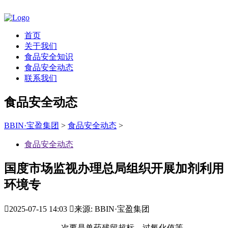
首页
关于我们
食品安全知识
食品安全动态
联系我们
食品安全动态
BBIN·宝盈集团
>
食品安全动态
>
食品安全动态
国度市场监视办理总局组织开展加剂利用
环境专

2025-07-15 14:03

来源: BBIN·宝盈集团
次要是兽药残留超标、过氧化值等